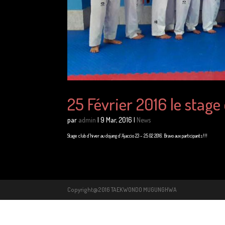
25 Février 2016 le stage 
par
admin
|
9 Mar, 2016
|
News
Stage club d’hiver au dojang d’Ajaccio 23 – 25 02 2016. Bravo aux participants!!!
Copyright@2016 TAEKWONDO MUGUNGHWA