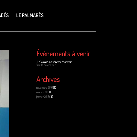
ADÉS
LE PALMARÈS
Événements à venir
Il n’y a aucun évènement à venir.
Voir le calendrier
Archives
novembre 2016
(1)
mars 2016
(1)
janvier 2016
(4)