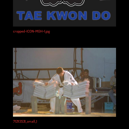
cropped-ICON-MGH-1.jpg
712113531_small_1