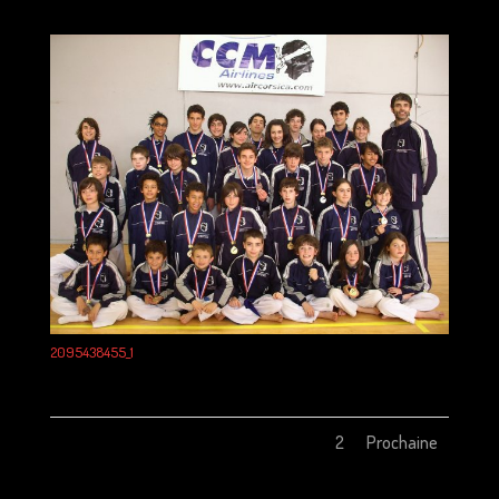
2095438455_1
1
2
Prochaine